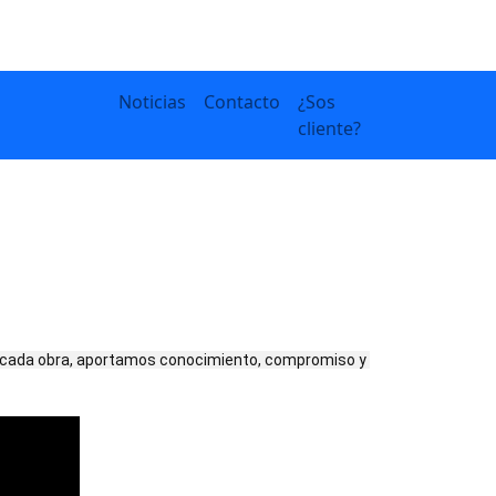
Navigation other
Noticias
Contacto
¿Sos
cliente?
n cada obra, aportamos conocimiento, compromiso y 