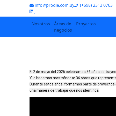
info@prodie.com.uy
(+598) 2313 0763
‌
Nosotros
Áreas de
Proyectos
negocios
36 años de P
2/5/2026
El 2 de mayo del 2026 celebramos 36 años de trayect
Y lo hacemos mostrándote 36 obras que representan 
Durante estos años, formamos parte de proyectos qu
una manera de trabajar que nos identifica.