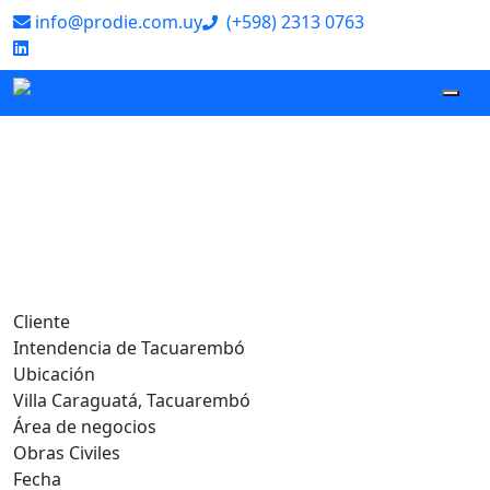
info@prodie.com.uy
(+598) 2313 0763
‌
Construcción
del Estadio
Toscas de
Caraguatá
Cliente
Intendencia de Tacuarembó
Ubicación
Villa Caraguatá, Tacuarembó
Área de negocios
Obras Civiles
Fecha