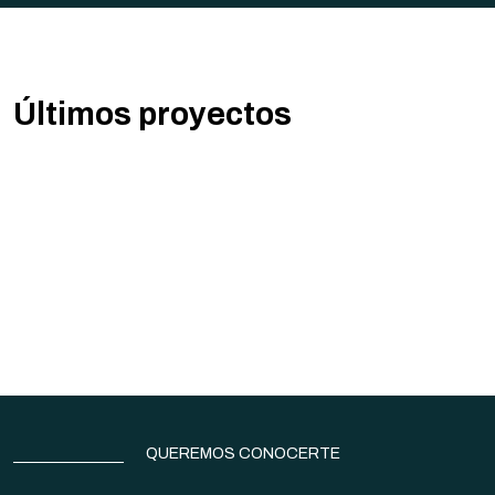
Últimos proyectos
Ver todos
Construcción del Estadio Toscas de Caraguatá
El Palacio de la Luz
Subestaciones UTE
QUEREMOS CONOCERTE