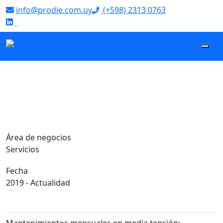
info@prodie.com.uy
(+598) 2313 0763
‌
Mantenimiento
del Hospital
Policial
Área de negocios
Servicios
Fecha
2019 - Actualidad
Mantenimientos mensuales en media tensión: