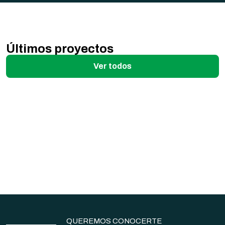
Últimos proyectos
Ver todos
Construcción del Estadio Toscas de
Caraguatá
El Palacio de la Luz
Subestaciones UTE
QUEREMOS CONOCERTE