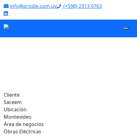
info@prodie.com.uy
(+598) 2313 0763
‌
Obra eléctrica
del Estadio
Campeón del
Siglo
Cliente
Saceem
Ubicación
Montevideo
Área de negocios
Obras Eléctricas