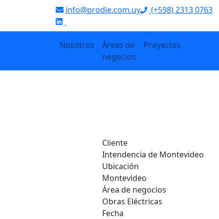
info@prodie.com.uy
(+598) 2313 0763
‌
Nosotros
Áreas de
Proyectos
negocios
Recambio il
Montevideo
Cliente
Intendencia de Montevideo
Ubicación
Montevideo
Área de negocios
Obras Eléctricas
Fecha