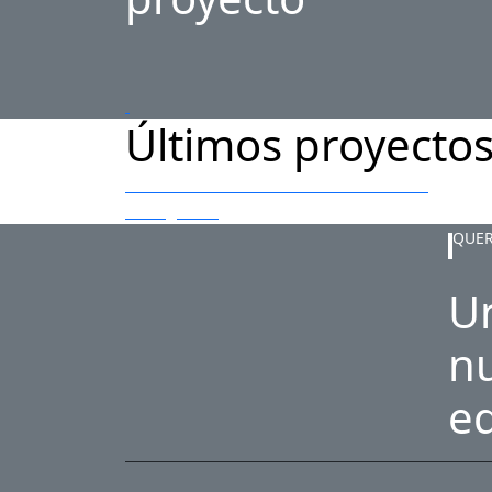
Últimos proyecto
Construcción del Estadio Toscas de
Caraguatá
QUE
Un
n
e