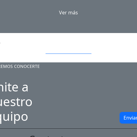
Ver más
s
El Palacio de la Luz
REMOS CONOCERTE
ite a
uestro
quipo
Envia