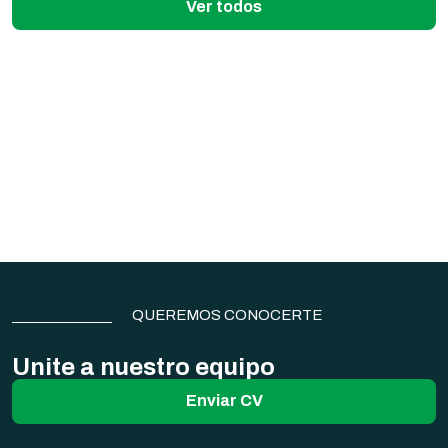
Ver todos
Construcción del Estadio Toscas de
Caraguatá
El Palacio de la Luz
Subestaciones UTE
QUEREMOS CONOCERTE
Unite a nuestro equipo
Enviar CV