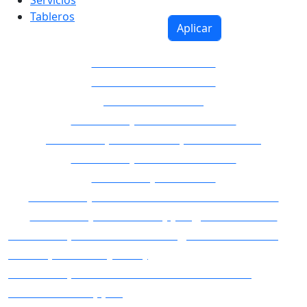
Tableros
El Palacio de la Luz
Subestaciones UTE
Minado Bitcoin
Tableros para Valenzuela
Tableros para el Hospital Policial
Tableros para UTE – SSAA
Tableros para UPM
Tableros para la Maltería Oriental S.A.
Tableros para el Shopping Plaza Italia
Tableros para la Unidad Agroalimentaria
Metropolitana (UAM)
Tableros para Disco – Sucursal Punta
Carretas Shopping